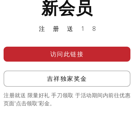
新会员
注册送18
访问此链接
吉祥独家奖金
注册就送 限量好礼 手刀领取 于活动期间内前往优惠
页面”点击领取”彩金。