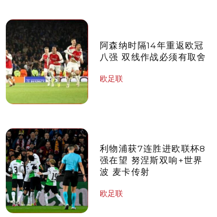
阿森纳时隔14年重返欧冠
八强 双线作战必须有取舍
欧足联
利物浦获7连胜进欧联杯8
强在望 努涅斯双响+世界
波 麦卡传射
欧足联