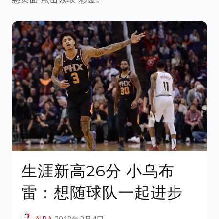
生涯新高26分 小乌布
雷：想随球队一起进步