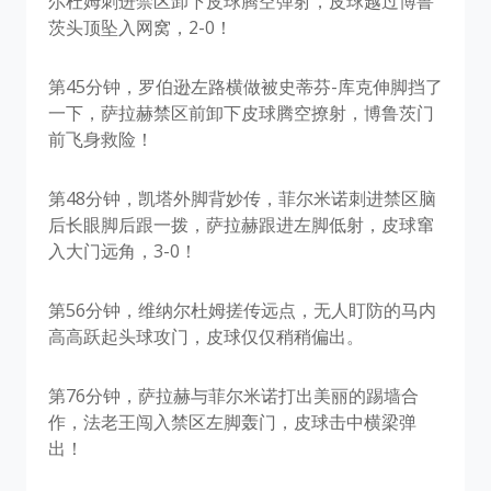
尔杜姆刺进禁区卸下皮球腾空弹射，皮球越过博鲁
茨头顶坠入网窝，2-0！
第45分钟，罗伯逊左路横做被史蒂芬-库克伸脚挡了
一下，萨拉赫禁区前卸下皮球腾空撩射，博鲁茨门
前飞身救险！
第48分钟，凯塔外脚背妙传，菲尔米诺刺进禁区脑
后长眼脚后跟一拨，萨拉赫跟进左脚低射，皮球窜
入大门远角，3-0！
第56分钟，维纳尔杜姆搓传远点，无人盯防的马内
高高跃起头球攻门，皮球仅仅稍稍偏出。
第76分钟，萨拉赫与菲尔米诺打出美丽的踢墙合
作，法老王闯入禁区左脚轰门，皮球击中横梁弹
出！