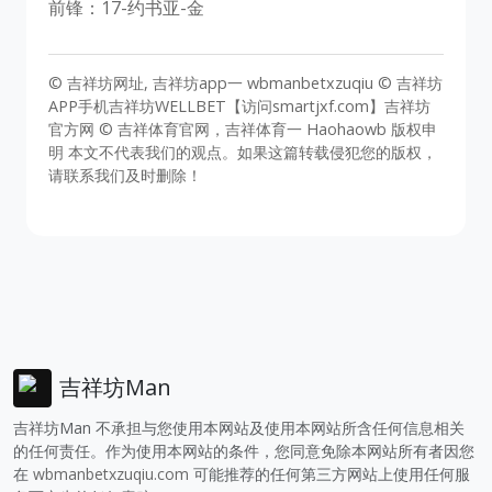
前锋：17-约书亚-金
© 吉祥坊网址, 吉祥坊app一 wbmanbetxzuqiu © 吉祥坊
APP手机吉祥坊WELLBET【访问smartjxf.com】吉祥坊
官方网 © 吉祥体育官网，吉祥体育一 Haohaowb 版权申
明 本文不代表我们的观点。如果这篇转载侵犯您的版权，
请联系我们及时删除！
吉祥坊Man
吉祥坊Man 不承担与您使用本网站及使用本网站所含任何信息相关
的任何责任。作为使用本网站的条件，您同意免除本网站所有者因您
在
wbmanbetxzuqiu.com
可能推荐的任何第三方网站上使用任何服