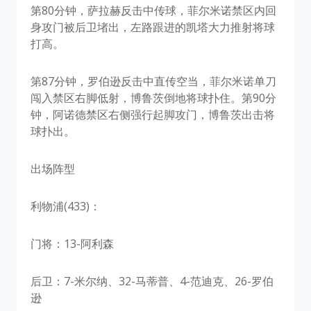
第80分钟，萨拉赫反击中传球，菲尔米诺禁区内回
身攻门被后卫堵出，左路跟进的凯塔大力推射将球
打高。
第87分钟，罗伯逊反击中直传空当，菲尔米诺单刀
闯入禁区右脚低射，博鲁茨倒地将球扑住。第90分
钟，阿诺德禁区右侧强行起脚攻门，博鲁茨出击将
球扑出。
出场阵型
利物浦(433)：
门将：13-阿利森
后卫：7-米尔纳、32-马蒂普、4-范迪克、26-罗伯
逊