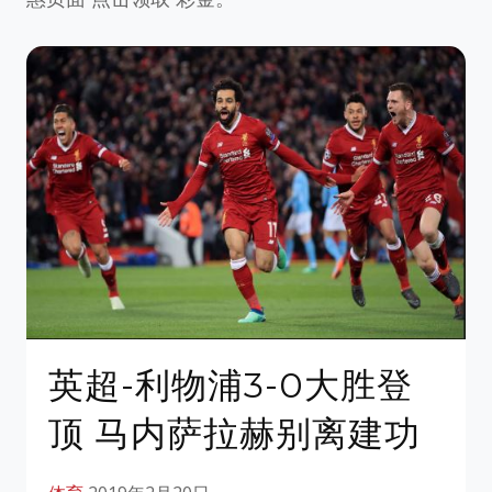
英超-利物浦3-0大胜登
顶 马内萨拉赫别离建功