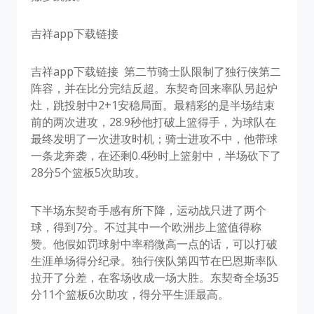
吉祥app下载链接
吉祥app下载链接
第二节骑士队限制了独行侠第二
阵容，并在比分完结反超。东契奇回来率队另起炉
灶，跳投射中2+1安稳局面。最精彩的是半场结束
前的两次进攻，28.9秒他打破上篮得手，为球队在
最终发明了一次进攻时机；骑士进攻不中，他带球
一条龙奔袭，在还剩0.4秒时上篮射中，半场砍下了
28分5个篮板5次助攻。
下半场东契奇手感有所下降，运动战只进了两个
球，得到7分。不过其中一个欧洲步上篮值得称
赞。他假如罚球射中率稍微高一点的话，可以打破
生涯单场得分纪录。独行侠队第四节在巴恩斯率队
拉开了分差，在客场收成一场大胜。东契奇全场35
分11个篮板6次助攻，得分平生涯最高。