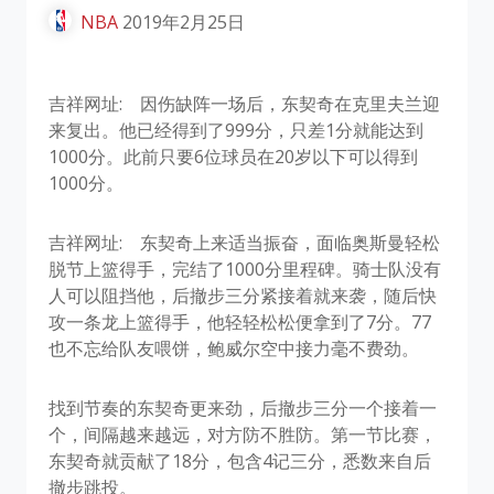
NBA
2019年2月25日
吉祥网址:
因伤缺阵一场后，东契奇在克里夫兰迎
来复出。他已经得到了999分，只差1分就能达到
1000分。此前只要6位球员在20岁以下可以得到
1000分。
吉祥网址:
东契奇上来适当振奋，面临奥斯曼轻松
脱节上篮得手，完结了1000分里程碑。骑士队没有
人可以阻挡他，后撤步三分紧接着就来袭，随后快
攻一条龙上篮得手，他轻轻松松便拿到了7分。77
也不忘给队友喂饼，鲍威尔空中接力毫不费劲。
找到节奏的东契奇更来劲，后撤步三分一个接着一
个，间隔越来越远，对方防不胜防。第一节比赛，
东契奇就贡献了18分，包含4记三分，悉数来自后
撤步跳投。