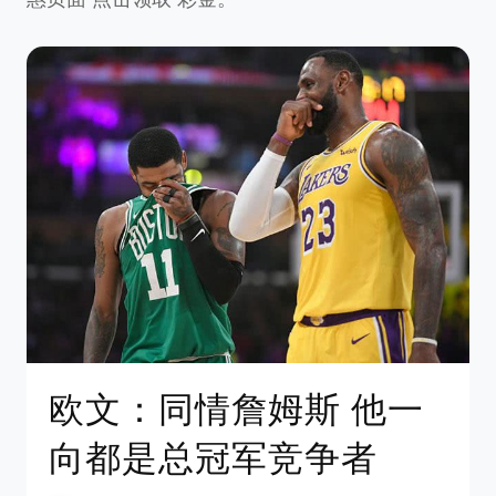
欧文：同情詹姆斯 他一
向都是总冠军竞争者