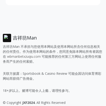
吉祥坊Man
吉祥坊Man 不承担与您使用本网站及使用本网站所含任何信息相关
的任何责任。作为使用本网站的条件，您同意免除本网站所有者因您
在
wbmanbetxzuqiu.com
可能推荐的任何第三方网站上使用任何服
务而产生的任何索赔。
关联方披露：Sportsbook & Casino Review 可能会因访问体育博彩
网站而获得广告佣金。
18+岁以上。赌博可能令人上瘾，请理性参与。
© Copyright
JXF2024
. All Rights Reserved