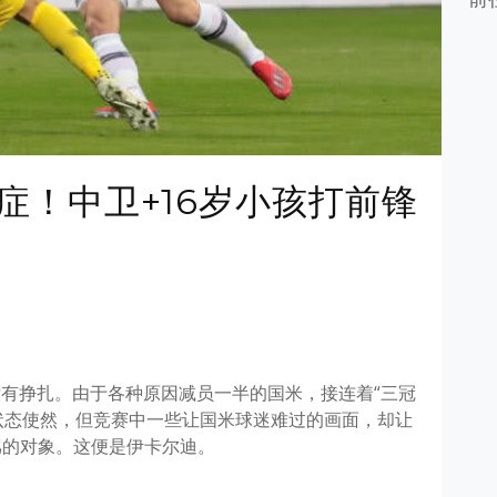
症！中卫+16岁小孩打前锋
有挣扎。由于各种原因减员一半的国米，接连着“三冠
、状态使然，但竞赛中一些让国米球迷难过的画面，却让
骂的对象。这便是伊卡尔迪。