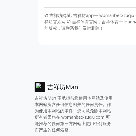
© 吉祥坊网址, 吉祥坊app一 wbmanbetxzuqi
祥坊官方网 © 吉祥体育官网，吉祥体育一 Hao
的版权，请联系我们及时删除！
吉祥坊Man
吉祥坊Man 不承担与您使用本网站及使用
本网站所含任何信息相关的任何责任。作
为使用本网站的条件，您同意免除本网站
所有者因您在
wbmanbetxzuqiu.com
可
能推荐的任何第三方网站上使用任何服务
而产生的任何索赔。