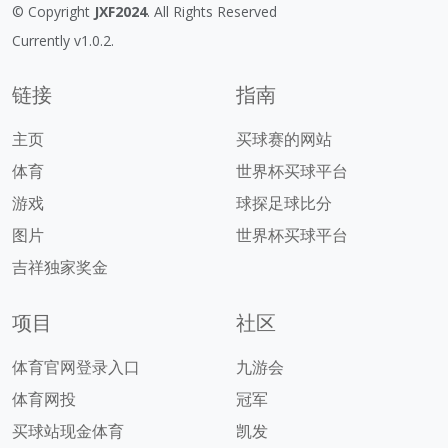
© Copyright
JXF2024
. All Rights Reserved
Currently v1.0.2.
链接
指南
主页
买球赛的网站
体育
世界杯买球平台
游戏
球探足球比分
图片
世界杯买球平台
吉祥独家奖金
项目
社区
体育官网登录入口
九游会
体育网投
冠军
买球站现金体育
凯发