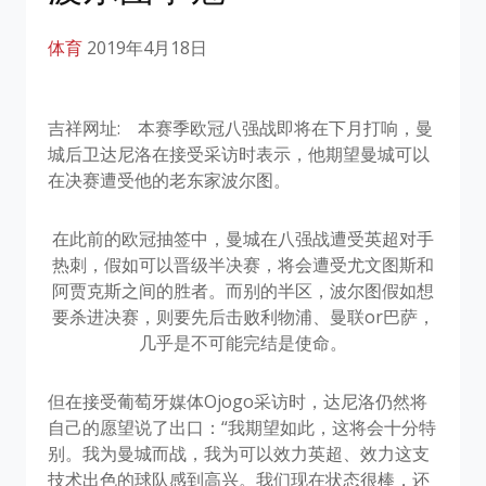
体育
2019年4月18日
吉祥网址:
本赛季欧冠八强战即将在下月打响，曼
城后卫达尼洛在接受采访时表示，他期望曼城可以
在决赛遭受他的老东家波尔图。
在此前的欧冠抽签中，曼城在八强战遭受英超对手
热刺，假如可以晋级半决赛，将会遭受尤文图斯和
阿贾克斯之间的胜者。而别的半区，波尔图假如想
要杀进决赛，则要先后击败利物浦、曼联or巴萨，
几乎是不可能完结是使命。
但在接受葡萄牙媒体Ojogo采访时，达尼洛仍然将
自己的愿望说了出口：“我期望如此，这将会十分特
别。我为曼城而战，我为可以效力英超、效力这支
技术出色的球队感到高兴。我们现在状态很棒，还