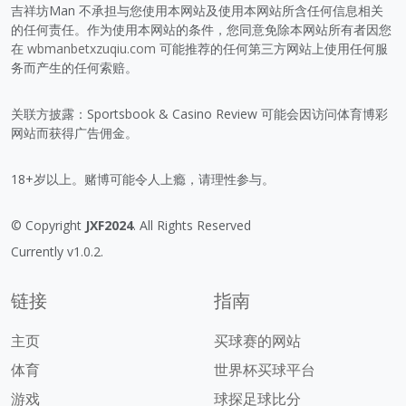
吉祥坊Man 不承担与您使用本网站及使用本网站所含任何信息相关
的任何责任。作为使用本网站的条件，您同意免除本网站所有者因您
在
wbmanbetxzuqiu.com
可能推荐的任何第三方网站上使用任何服
务而产生的任何索赔。
关联方披露：Sportsbook & Casino Review 可能会因访问体育博彩
网站而获得广告佣金。
18+岁以上。赌博可能令人上瘾，请理性参与。
© Copyright
JXF2024
. All Rights Reserved
Currently v1.0.2.
链接
指南
主页
买球赛的网站
体育
世界杯买球平台
游戏
球探足球比分