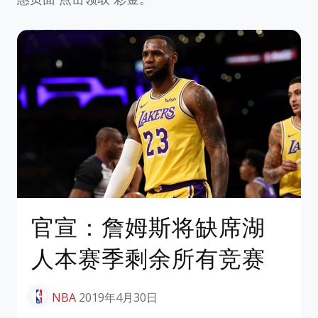
官宣：詹姆斯将缺席湖
人本赛季剩余所有竞赛
NBA
2019年4月30日