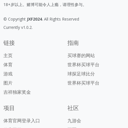
18+岁以上。赌博可能令人上瘾，请理性参与。
© Copyright
JXF2024
. All Rights Reserved
Currently v1.0.2.
链接
指南
主页
买球赛的网站
体育
世界杯买球平台
游戏
球探足球比分
图片
世界杯买球平台
吉祥独家奖金
项目
社区
体育官网登录入口
九游会