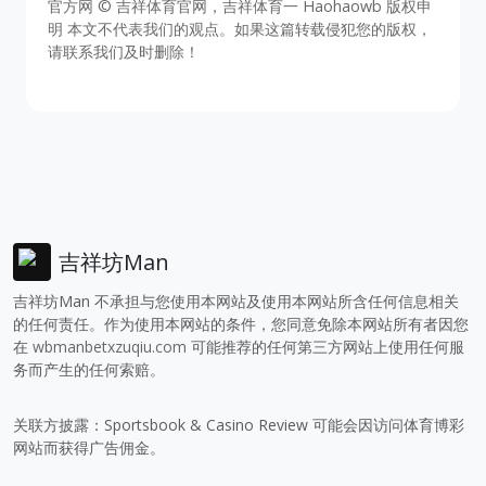
官方网 © 吉祥体育官网，吉祥体育一 Haohaowb 版权申
明 本文不代表我们的观点。如果这篇转载侵犯您的版权，
请联系我们及时删除！
吉祥坊Man
吉祥坊Man 不承担与您使用本网站及使用本网站所含任何信息相关
的任何责任。作为使用本网站的条件，您同意免除本网站所有者因您
在
wbmanbetxzuqiu.com
可能推荐的任何第三方网站上使用任何服
务而产生的任何索赔。
关联方披露：Sportsbook & Casino Review 可能会因访问体育博彩
网站而获得广告佣金。