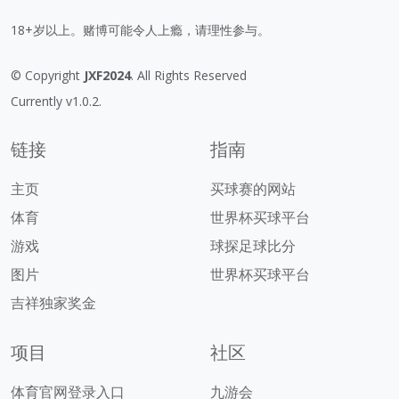
18+岁以上。赌博可能令人上瘾，请理性参与。
© Copyright
JXF2024
. All Rights Reserved
Currently v1.0.2.
链接
指南
主页
买球赛的网站
体育
世界杯买球平台
游戏
球探足球比分
图片
世界杯买球平台
吉祥独家奖金
项目
社区
体育官网登录入口
九游会