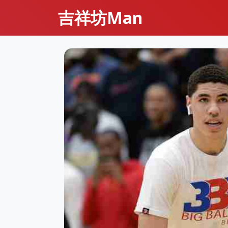
吉祥坊Man