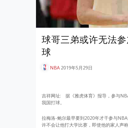
球哥三弟或许无法参
球
NBA
2019年5月29日
吉祥网址:
据《雅虎体育》报导，参与NB
我国打球。
拉梅洛-鲍尔最早要到2020年才干参与N
许不会让他打大学比赛，即使他的家人声