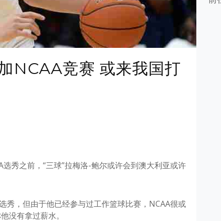
加NCAA竞赛 或来我国打
A选秀之前，“三球”拉梅洛-鲍尔或许会到澳大利亚或许
BA选秀，但由于他已经参与过工作篮球比赛，NCAA很或
称他没有拿过薪水。