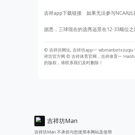
吉祥app下载链接
如果无法参与NCAA比
据悉，三球现在的选秀远景在12-33顺位之
© 吉祥坊网址, 吉祥坊app一 wbmanbetxzuqi
祥坊官方网 © 吉祥体育官网，吉祥体育一 Hao
的版权，请联系我们及时删除！
吉祥坊Man
吉祥坊Man 不承担与您使用本网站及使用