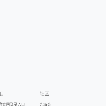
目
社区
育官网登录入口
九游会