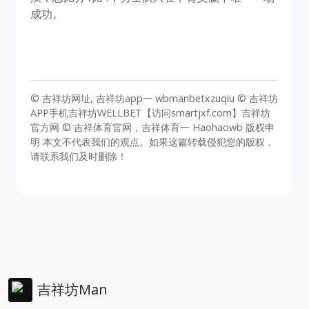
成功。
© 吉祥坊网址, 吉祥坊app一 wbmanbetxzuqiu © 吉祥坊
APP手机吉祥坊WELLBET【访问smartjxf.com】吉祥坊
官方网 © 吉祥体育官网，吉祥体育一 Haohaowb 版权申
明 本文不代表我们的观点。如果这篇转载侵犯您的版权，
请联系我们及时删除！
吉祥坊Man