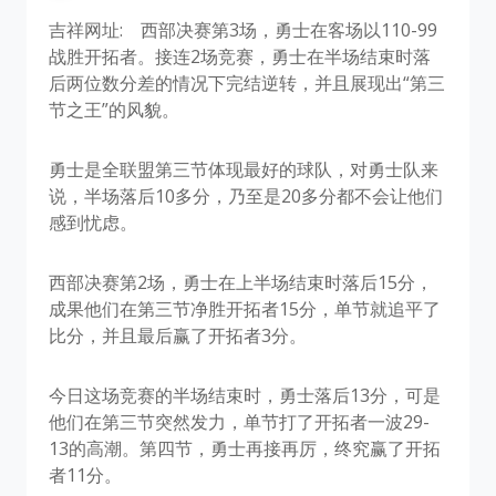
吉祥网址:
西部决赛第3场，勇士在客场以110-99
战胜开拓者。接连2场竞赛，勇士在半场结束时落
后两位数分差的情况下完结逆转，并且展现出“第三
节之王”的风貌。
勇士是全联盟第三节体现最好的球队，对勇士队来
说，半场落后10多分，乃至是20多分都不会让他们
感到忧虑。
西部决赛第2场，勇士在上半场结束时落后15分，
成果他们在第三节净胜开拓者15分，单节就追平了
比分，并且最后赢了开拓者3分。
今日这场竞赛的半场结束时，勇士落后13分，可是
他们在第三节突然发力，单节打了开拓者一波29-
13的高潮。第四节，勇士再接再厉，终究赢了开拓
者11分。