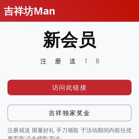
吉祥坊Man
新会员
注册送18
访问此链接
吉祥独家奖金
注册就送 限量好礼 手刀领取 于活动期间内前往优
惠页面”点击领取”彩金。