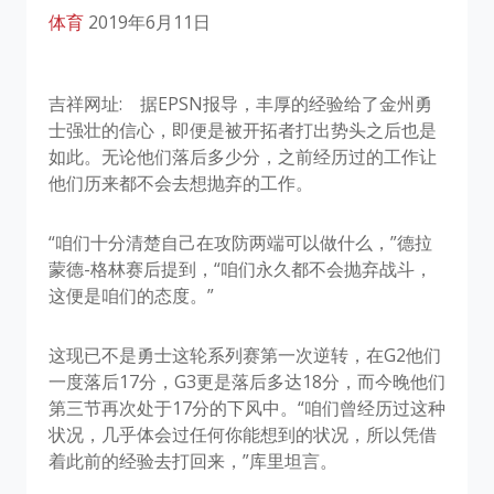
体育
2019年6月11日
吉祥网址:
据EPSN报导，丰厚的经验给了金州勇
士强壮的信心，即便是被开拓者打出势头之后也是
如此。无论他们落后多少分，之前经历过的工作让
他们历来都不会去想抛弃的工作。
“咱们十分清楚自己在攻防两端可以做什么，”德拉
蒙德-格林赛后提到，“咱们永久都不会抛弃战斗，
这便是咱们的态度。”
这现已不是勇士这轮系列赛第一次逆转，在G2他们
一度落后17分，G3更是落后多达18分，而今晚他们
第三节再次处于17分的下风中。“咱们曾经历过这种
状况，几乎体会过任何你能想到的状况，所以凭借
着此前的经验去打回来，”库里坦言。