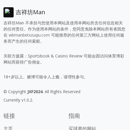
吉祥坊Man
吉祥坊Man 不承担与您使用本网站及使用本网站所含任何信息相关
的任何责任。作为使用本网站的条件，您同意免除本网站所有者因您
在
wbmanbetxzuqiu.com
可能推荐的任何第三方网站上使用任何服
务而产生的任何索赔。
关联方披露：Sportsbook & Casino Review 可能会因访问体育博彩
网站而获得广告佣金。
18+岁以上。赌博可能令人上瘾，请理性参与。
© Copyright
JXF2024
. All Rights Reserved
Currently v1.0.2.
链接
指南
主页
买球赛的网站