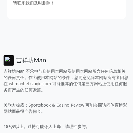
请联系我们及时删除！
吉祥坊Man
吉祥坊Man 不承担与您使用本网站及使用本网站所含任何信息相关
的任何责任。作为使用本网站的条件，您同意免除本网站所有者因您
在
wbmanbetxzuqiu.com
可能推荐的任何第三方网站上使用任何服
务而产生的任何索赔。
关联方披露：Sportsbook & Casino Review 可能会因访问体育博彩
网站而获得广告佣金。
18+岁以上。赌博可能令人上瘾，请理性参与。