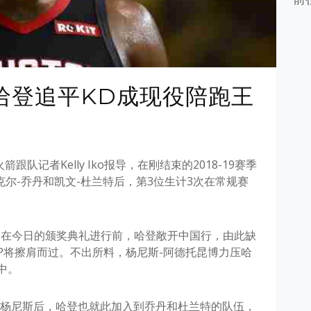
 哈登追平KD成现役陪跑王
顿火箭跟队记者Kelly Iko报导，在刚结束的2018-19赛季
尔-乔丹和凯文-杜兰特后，第3位生计3次在常规赛
连任。在今日的颁奖典礼进行前，哈登敞开中国行，由此缺
P将擦肩而过。不出所料，杨尼斯-阿德托昆博力压哈
中。
不敌杨尼斯后，哈登也就此加入到乔丹和杜兰特的队伍，