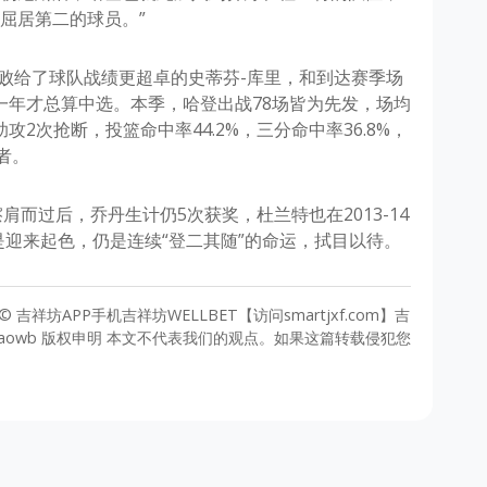
中屈居第二的球员。”
相继败给了球队战绩更超卓的史蒂芬-库里，和到达赛季场
一年才总算中选。本季，哈登出战78场皆为先发，场均
5次助攻2次抢断，投篮命中率44.2%，三分命中率36.8%，
者。
肩而过后，乔丹生计仍5次获奖，杜兰特也在2013-14
是迎来起色，仍是连续“登二其随”的命运，拭目以待。
u © 吉祥坊APP手机吉祥坊WELLBET【访问smartjxf.com】吉
haowb 版权申明 本文不代表我们的观点。如果这篇转载侵犯您