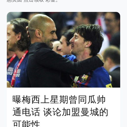
曝梅西上星期曾同瓜帅
通电话 谈论加盟曼城的
可能性