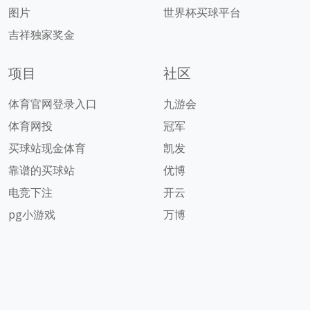
图片
世界杯买球平台
吉祥独家奖金
项目
社区
体育官网登录入口
九游会
体育网投
冠军
买球站现金体育
凯发
靠谱的买球站
优博
电竞下注
开云
pg小游戏
万博