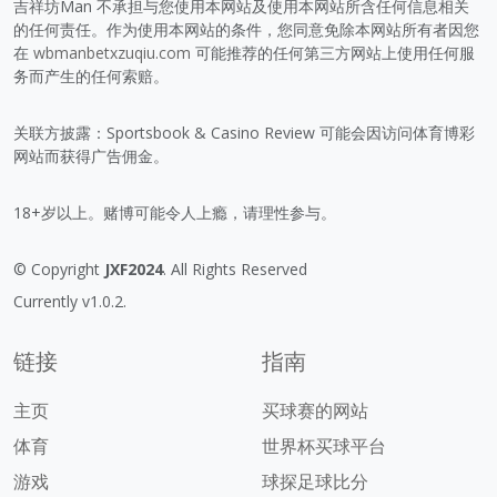
吉祥坊Man 不承担与您使用本网站及使用本网站所含任何信息相关
的任何责任。作为使用本网站的条件，您同意免除本网站所有者因您
在
wbmanbetxzuqiu.com
可能推荐的任何第三方网站上使用任何服
务而产生的任何索赔。
关联方披露：Sportsbook & Casino Review 可能会因访问体育博彩
网站而获得广告佣金。
18+岁以上。赌博可能令人上瘾，请理性参与。
© Copyright
JXF2024
. All Rights Reserved
Currently v1.0.2.
链接
指南
主页
买球赛的网站
体育
世界杯买球平台
游戏
球探足球比分