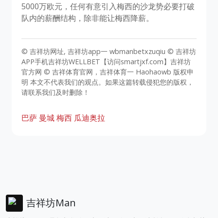
5000万欧元，任何有意引入梅西的沙龙势必要打破
队内的薪酬结构，除非能让梅西降薪。
© 吉祥坊网址, 吉祥坊app一 wbmanbetxzuqiu © 吉祥坊
APP手机吉祥坊WELLBET【访问smartjxf.com】吉祥坊
官方网 © 吉祥体育官网，吉祥体育一 Haohaowb 版权申
明 本文不代表我们的观点。如果这篇转载侵犯您的版权，
请联系我们及时删除！
巴萨
曼城
梅西
瓜迪奥拉
吉祥坊Man