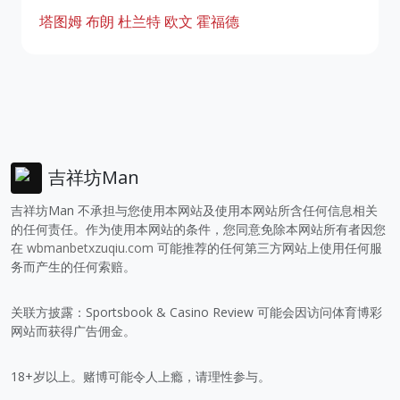
塔图姆
布朗
杜兰特
欧文
霍福德
吉祥坊Man
吉祥坊Man 不承担与您使用本网站及使用本网站所含任何信息相关
的任何责任。作为使用本网站的条件，您同意免除本网站所有者因您
在
wbmanbetxzuqiu.com
可能推荐的任何第三方网站上使用任何服
务而产生的任何索赔。
关联方披露：Sportsbook & Casino Review 可能会因访问体育博彩
网站而获得广告佣金。
18+岁以上。赌博可能令人上瘾，请理性参与。