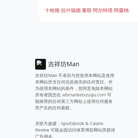
十哈格
拉什福德
曼联
阿尔特塔
阿森纳
吉祥坊Man
吉祥坊Man 不承担与您使用本网站及使用
本网站所含任何信息相关的任何责任。作
为使用本网站的条件，您同意免除本网站
所有者因您在
wbmanbetxzuqiu.com
可
能推荐的任何第三方网站上使用任何服务
而产生的任何索赔。
关联方披露：Sportsbook & Casino
Review 可能会因访问体育博彩网站而获得
广告佣金。