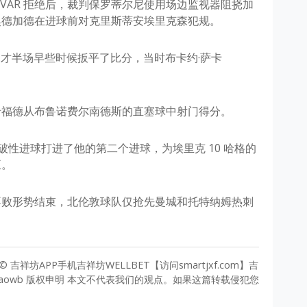
 VAR 拒绝后，裁判保罗蒂尔尼使用场边监视器阻挠加
奥德加德在进球前对克里斯蒂安埃里克森犯规。
的球队不才半场早些时候扳平了比分，当时布卡约·萨卡
什福德从布鲁诺费尔南德斯的直塞球中射门得分。
突破性进球打进了他的第二个进球，为埃里克 10 哈格的
五。
不败形势结束，北伦敦球队仅抢先曼城和托特纳姆热刺
u © 吉祥坊APP手机吉祥坊WELLBET【访问smartjxf.com】吉
haowb 版权申明 本文不代表我们的观点。如果这篇转载侵犯您