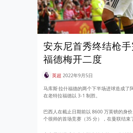
安东尼首秀终结枪手
福德梅开二度
英超
2022年9月5日
马库斯·拉什福德的两个下半场进球造成了
在老特拉福德以 3-1 制胜。
巴西人在截止日期前以 8600 万英镑的
个很帅的首场竞赛（35 分），在曼联结束