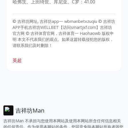
哈弗茨、上田绮世、库尼亚、C罗：41.00
© 吉祥坊网址, 吉祥坊app一 wbmanbetxzuqiu © 吉祥坊
APP手机吉祥坊WELLBET【访问smartjxf.com】吉祥坊
官方网 © 吉祥体育官网，吉祥体育一 Haohaowb 版权申
明 本文不代表我们的观点。如果这篇转载侵犯您的版权，
请联系我们及时删除！
英超
吉祥坊Man
吉祥坊Man 不承担与您使用本网站及使用本网站所含任何信息相关
的任何责任。作为使用本网站的条件，您同意免除本网站所有者因您