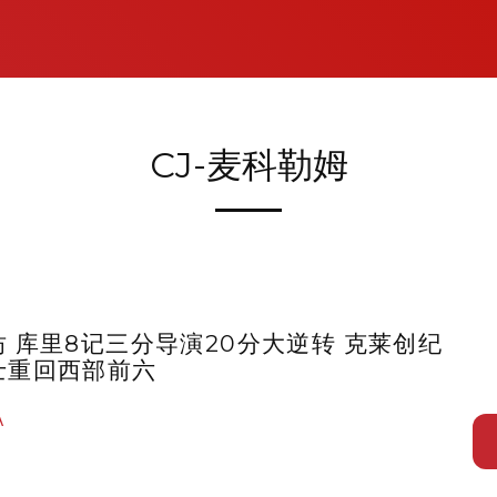
CJ-麦科勒姆
 库里8记三分导演20分大逆转 克莱创纪
士重回西部前六
A