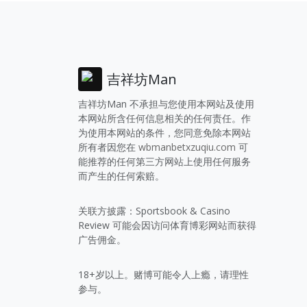
吉祥坊Man
吉祥坊Man 不承担与您使用本网站及使用
本网站所含任何信息相关的任何责任。作
为使用本网站的条件，您同意免除本网站
所有者因您在
wbmanbetxzuqiu.com
可
能推荐的任何第三方网站上使用任何服务
而产生的任何索赔。
关联方披露：Sportsbook & Casino
Review 可能会因访问体育博彩网站而获得
广告佣金。
18+岁以上。赌博可能令人上瘾，请理性
参与。