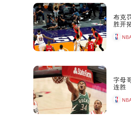
布克罚
胜开
NB
字母哥
连胜
NB