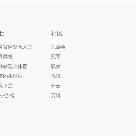
目
社区
育官网登录入口
九游会
育网投
冠军
球站现金体育
凯发
谱的买球站
优博
竞下注
开云
g小游戏
万博