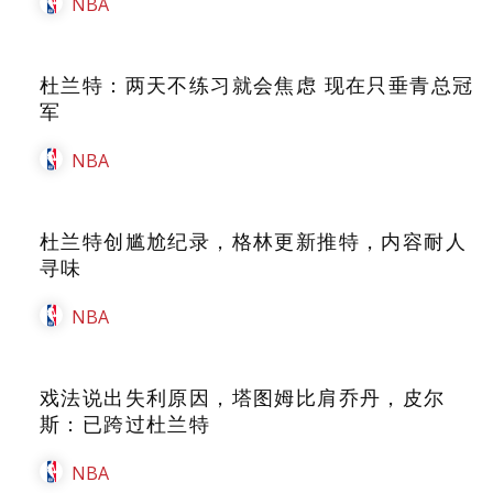
NBA
杜兰特：两天不练习就会焦虑 现在只垂青总冠
军
NBA
杜兰特创尴尬纪录，格林更新推特，内容耐人
寻味
NBA
戏法说出失利原因，塔图姆比肩乔丹，皮尔
斯：已跨过杜兰特
NBA