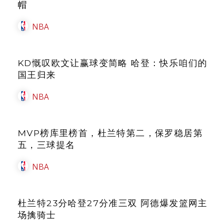
帽
NBA
KD慨叹欧文让赢球变简略 哈登：快乐咱们的
国王归来
NBA
MVP榜库里榜首，杜兰特第二，保罗稳居第
五，三球提名
NBA
杜兰特23分哈登27分准三双 阿德爆发篮网主
场擒骑士