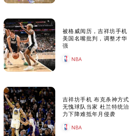
被格威阅历，吉祥坊手机
美国名嘴批判，调整才华
强
NBA
吉祥坊手机 布克杀神方式
无愧球队当家 杜兰特统治
力下降难抵年月侵袭
NBA