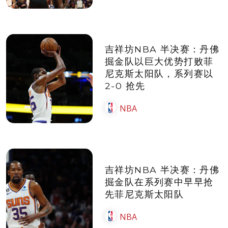
吉祥坊NBA 半决赛：丹佛
掘金队以巨大优势打败菲
尼克斯太阳队，系列赛以
2-0 抢先
NBA
吉祥坊NBA 半决赛：丹佛
掘金队在系列赛中早早抢
先菲尼克斯太阳队
NBA