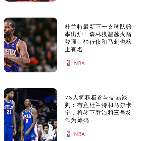
杜兰特最新下一支球队赔
率出炉！森林狼超越火箭
登顶，独行侠和马刺也榜
上有名
NBA
76人将积极参与交易谈
判：有意杜兰特和马尔卡
宁，将签下乔治和三号签
作为筹码
NBA