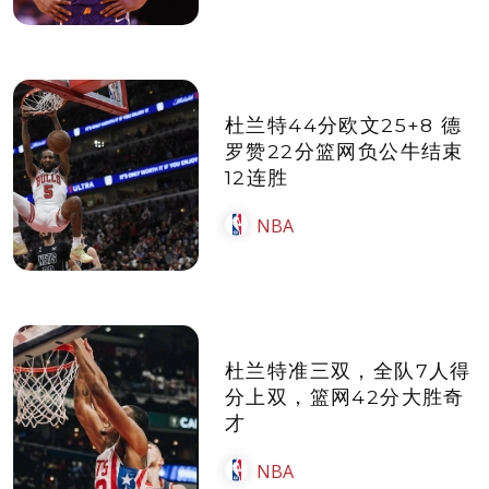
杜兰特44分欧文25+8 德
罗赞22分篮网负公牛结束
12连胜
NBA
杜兰特准三双，全队7人得
分上双，篮网42分大胜奇
才
NBA